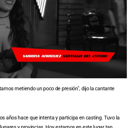
tamos metiendo un poco de presión", dijo la cantante
ios años hace que intenta y participa en casting. Tuvo la
lugares y provincias. Hoy estamos en este lugar tan