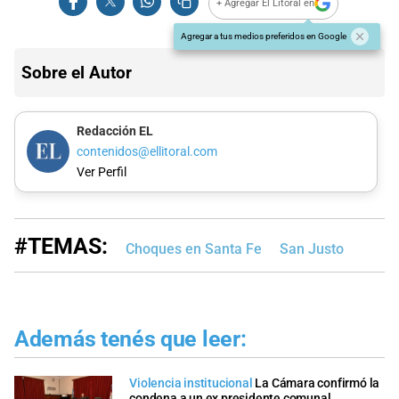
+ Agregar El Litoral en
Agregar a tus medios preferidos en Google
Sobre el Autor
Redacción EL
contenidos@ellitoral.com
Ver Perfil
#TEMAS:
Choques en Santa Fe
San Justo
Además tenés que leer:
Violencia institucional
La Cámara confirmó la
condena a un ex presidente comunal