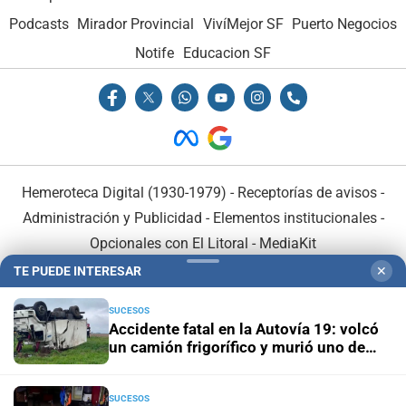
Podcasts
Mirador Provincial
VivíMejor SF
Puerto Negocios
Notife
Educacion SF
Hemeroteca Digital (1930-1979)
-
Receptorías de avisos
-
Administración y Publicidad
-
Elementos institucionales
-
Opcionales con El Litoral
-
MediaKit
TE PUEDE INTERESAR
✕
El Litoral es miembro de:
SUCESOS
Accidente fatal en la Autovía 19: volcó
un camión frigorífico y murió uno de
sus ocupantes
SUCESOS