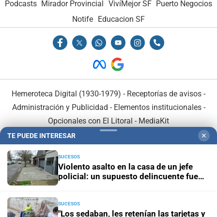
Podcasts
Mirador Provincial
VivíMejor SF
Puerto Negocios
Notife
Educacion SF
Hemeroteca Digital (1930-1979)
-
Receptorías de avisos
-
Administración y Publicidad
-
Elementos institucionales
-
Opcionales con El Litoral
-
MediaKit
TE PUEDE INTERESAR
✕
El Litoral es miembro de:
SUCESOS
Violento asalto en la casa de un jefe
policial: un supuesto delincuente fue
herido de bala
SUCESOS
En Asociación con:
"Los sedaban, les retenían las tarjetas y