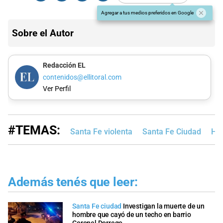
Agregar a tus medios preferidos en Google
Sobre el Autor
Redacción EL
contenidos@ellitoral.com
Ver Perfil
#TEMAS:
Santa Fe violenta
Santa Fe Ciudad
Hos
Además tenés que leer:
Santa Fe ciudad
Investigan la muerte de un
hombre que cayó de un techo en barrio