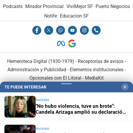
Podcasts
Mirador Provincial
VivíMejor SF
Puerto Negocios
Notife
Educacion SF
Hemeroteca Digital (1930-1979)
-
Receptorías de avisos
-
Administración y Publicidad
-
Elementos institucionales
-
Opcionales con El Litoral
-
MediaKit
TE PUEDE INTERESAR
✕
El Litoral es miembro de:
SUCESOS
"No hubo violencia, tuve un brote":
Candela Arizaga amplió su declaración
y desligó a Facundo Moyano
SUCESOS
En Asociación con: