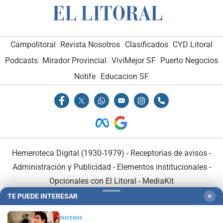
Campolitoral
Revista Nosotros
Clasificados
CYD Litoral
Podcasts
Mirador Provincial
VivíMejor SF
Puerto Negocios
Notife
Educacion SF
Hemeroteca Digital (1930-1979)
-
Receptorías de avisos
-
Administración y Publicidad
-
Elementos institucionales
-
Opcionales con El Litoral
-
MediaKit
TE PUEDE INTERESAR
✕
El Litoral es miembro de:
SUCESOS