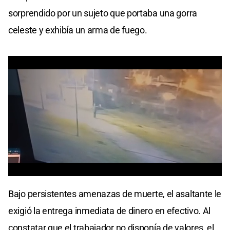
sorprendido por un sujeto que portaba una gorra
celeste y exhibía un arma de fuego.
0
seconds
Bajo persistentes amenazas de muerte, el asaltante le
of
0
exigió la entrega inmediata de dinero en efectivo. Al
seconds
constatar que el trabajador no disponía de valores, el