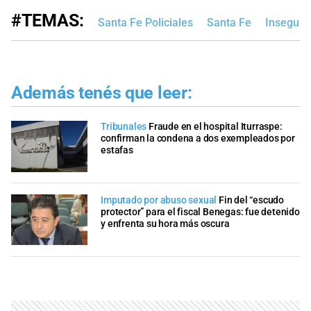
#TEMAS:
Santa Fe Policiales
Santa Fe
Inseguri
Además tenés que leer:
Tribunales
Fraude en el hospital Iturraspe:
confirman la condena a dos exempleados por
estafas
Imputado por abuso sexual
Fin del “escudo
protector” para el fiscal Benegas: fue detenido
y enfrenta su hora más oscura