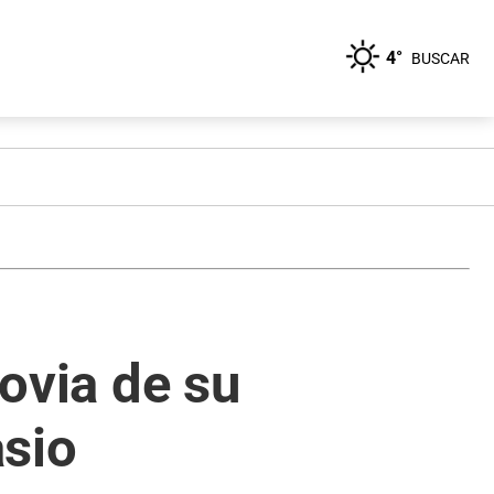
4°
BUSCAR
novia de su
asio