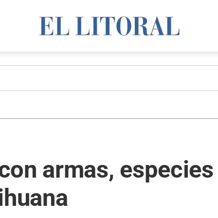
on armas, especies i
rihuana