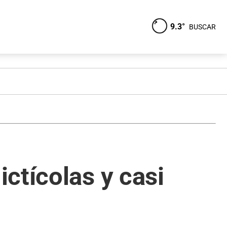
9.3°
BUSCAR
ctícolas y casi