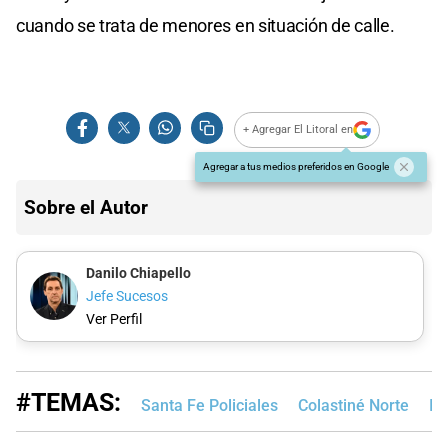
cuando se trata de menores en situación de calle.
+ Agregar El Litoral en
Agregar a tus medios preferidos en Google
Sobre el Autor
Danilo Chiapello
Jefe Sucesos
Ver Perfil
#TEMAS:
Santa Fe Policiales
Colastiné Norte
In