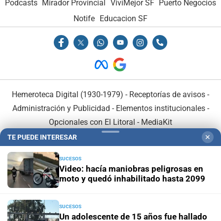
Podcasts
Mirador Provincial
VivíMejor SF
Puerto Negocios
Notife
Educacion SF
Hemeroteca Digital (1930-1979)
-
Receptorías de avisos
-
Administración y Publicidad
-
Elementos institucionales
-
Opcionales con El Litoral
-
MediaKit
TE PUEDE INTERESAR
✕
El Litoral es miembro de:
SUCESOS
Video: hacía maniobras peligrosas en
moto y quedó inhabilitado hasta 2099
SUCESOS
En Asociación con:
Un adolescente de 15 años fue hallado