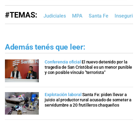
#TEMAS:
Judiciales
MPA
Santa Fe
Insegurid
Además tenés que leer:
Conferencia oficial
El nuevo detenido por la
tragedia de San Cristóbal es un menor punible
y con posible vínculo "terrorista"
Explotación laboral
Santa Fe: piden llevar a
juicio al productor rural acusado de someter a
servidumbre a 20 frutilleros chaqueños