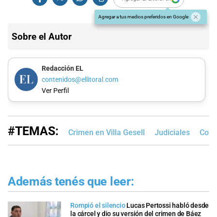
Agregar a tus medios preferidos en Google
Sobre el Autor
Redacción EL
contenidos@ellitoral.com
Ver Perfil
#TEMAS:
Crimen en Villa Gesell
Judiciales
Cort
Además tenés que leer:
Rompió el silencio
Lucas Pertossi habló desde
la cárcel y dio su versión del crimen de Báez