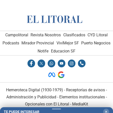
Campolitoral
Revista Nosotros
Clasificados
CYD Litoral
Podcasts
Mirador Provincial
VivíMejor SF
Puerto Negocios
Notife
Educacion SF
Hemeroteca Digital (1930-1979)
-
Receptorías de avisos
-
Administración y Publicidad
-
Elementos institucionales
-
Opcionales con El Litoral
-
MediaKit
TE PUEDE INTERESAR
✕