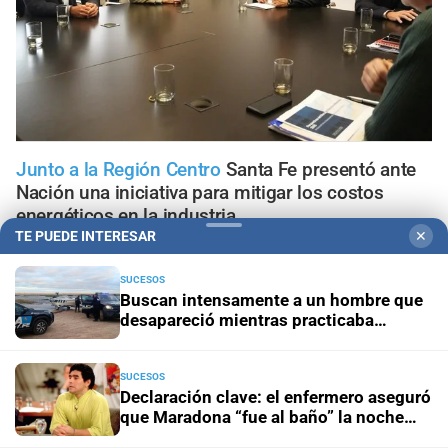
Junto a la Región Centro
Santa Fe presentó ante
Nación una iniciativa para mitigar los costos
energéticos en la industria
TE PUEDE INTERESAR
✕
Media sanción para la emergencia
El Senado abrió el
SUCESOS
paraguas antes de que llegue El Niño
Buscan intensamente a un hombre que
desapareció mientras practicaba
kitesurf en Paraje El Chaquito
Media sanción
Avanzó en el Senado un proyecto para la
participación ciudadana prometida por la Reforma 2025
SUCESOS
Declaración clave: el enfermero aseguró
Industria
Nuevas reglas para importar líneas de
que Maradona “fue al baño” la noche
producción usadas en Argentina
anterior a su muerte