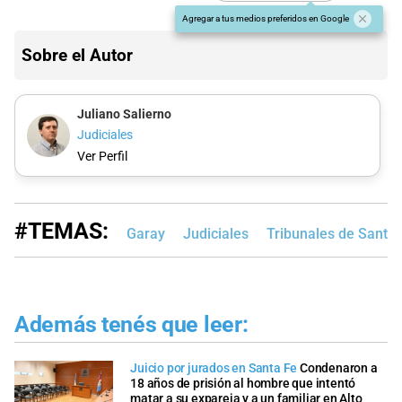
Agregar a tus medios preferidos en Google
Sobre el Autor
Juliano Salierno
Judiciales
Ver Perfil
#TEMAS:
Garay
Judiciales
Tribunales de Santa 
Además tenés que leer:
Juicio por jurados en Santa Fe
Condenaron a
18 años de prisión al hombre que intentó
matar a su expareja y a un familiar en Alto