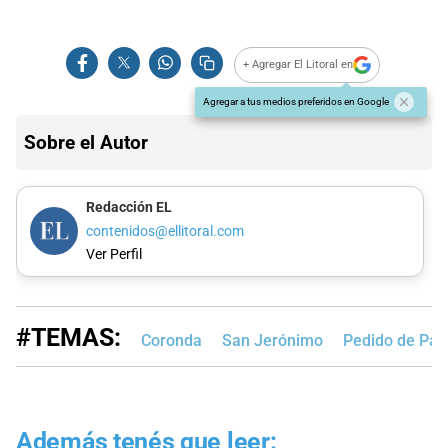
+ Agregar El Litoral en
Agregar a tus medios preferidos en Google
Sobre el Autor
Redacción EL
contenidos@ellitoral.com
Ver Perfil
#TEMAS:
Coronda
San Jerónimo
Pedido de Par
Además tenés que leer: