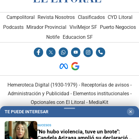
Campolitoral
Revista Nosotros
Clasificados
CYD Litoral
Podcasts
Mirador Provincial
VivíMejor SF
Puerto Negocios
Notife
Educacion SF
Hemeroteca Digital (1930-1979)
-
Receptorías de avisos
-
Administración y Publicidad
-
Elementos institucionales
-
Opcionales con El Litoral
-
MediaKit
TE PUEDE INTERESAR
✕
El Litoral es miembro de:
SUCESOS
"No hubo violencia, tuve un brote":
Candela Arizaga amplió su declaración