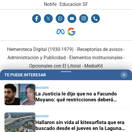
Notife
Educacion SF
Hemeroteca Digital (1930-1979)
-
Receptorías de avisos
-
Administración y Publicidad
-
Elementos institucionales
-
Opcionales con El Litoral
-
MediaKit
TE PUEDE INTERESAR
✕
El Litoral es miembro de:
SUCESOS
La Justicia le dijo que no a Facundo
Moyano: qué restricciones deberá
mantener
SUCESOS
En Asociación con:
Hallaron sin vida al kitesurfista que era
buscado desde el jueves en la Laguna