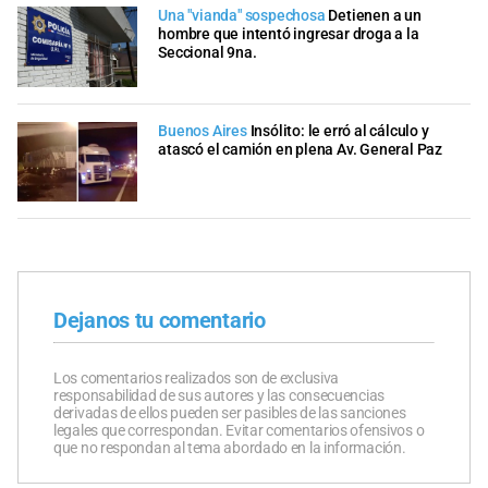
Una "vianda" sospechosa
Detienen a un
hombre que intentó ingresar droga a la
Seccional 9na.
Buenos Aires
Insólito: le erró al cálculo y
atascó el camión en plena Av. General Paz
Dejanos tu comentario
Los comentarios realizados son de exclusiva
responsabilidad de sus autores y las consecuencias
derivadas de ellos pueden ser pasibles de las sanciones
legales que correspondan. Evitar comentarios ofensivos o
que no respondan al tema abordado en la información.