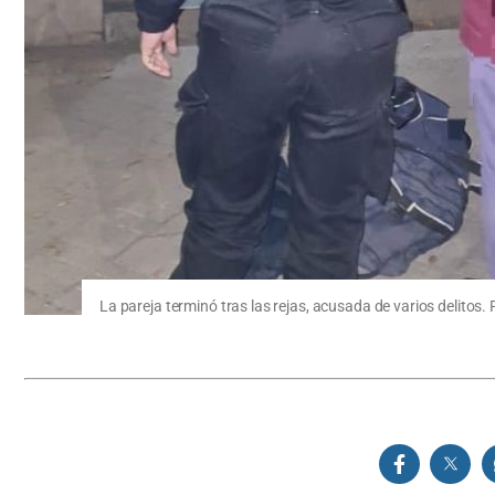
La pareja terminó tras las rejas, acusada de varios delitos. F