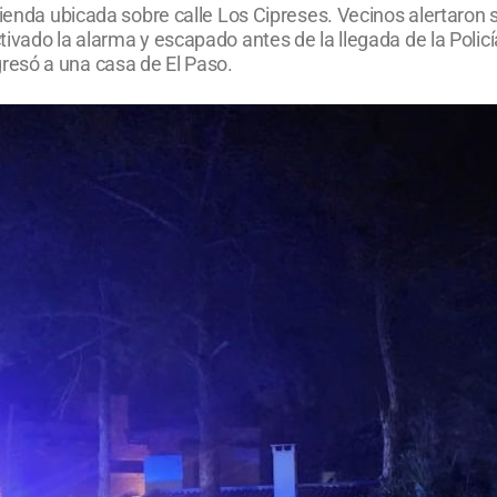
vienda ubicada sobre calle Los Cipreses. Vecinos alertaron
ivado la alarma y escapado antes de la llegada de la Polic
resó a una casa de El Paso.