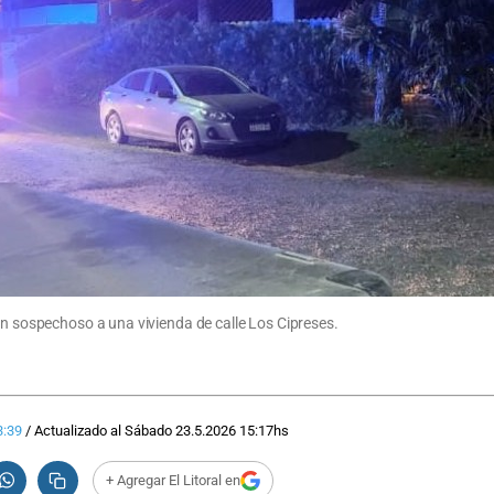
un sospechoso a una vivienda de calle Los Cipreses.
3:39
/
Actualizado al
Sábado 23.5.2026
15:17
hs
+ Agregar El Litoral en