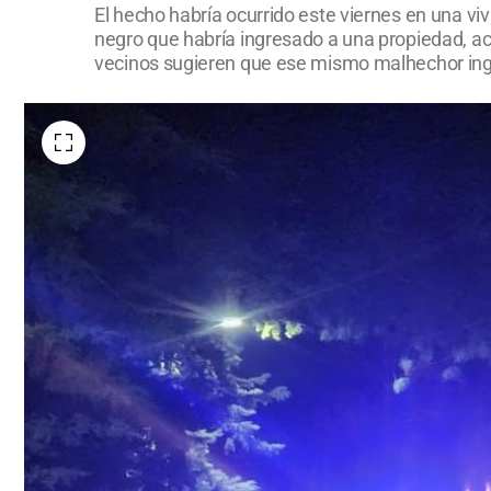
El hecho habría ocurrido este viernes en una vi
negro que habría ingresado a una propiedad, act
vecinos sugieren que ese mismo malhechor ing