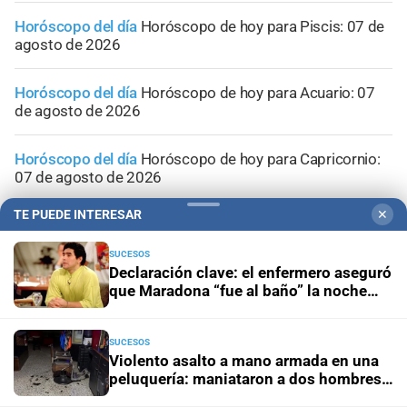
Horóscopo del día
Horóscopo de hoy para Piscis: 07 de
agosto de 2026
Horóscopo del día
Horóscopo de hoy para Acuario: 07
de agosto de 2026
Horóscopo del día
Horóscopo de hoy para Capricornio:
07 de agosto de 2026
TE PUEDE INTERESAR
✕
Horóscopo del día
Horóscopo de hoy para Sagitario: 07
de agosto de 2026
SUCESOS
Declaración clave: el enfermero aseguró
que Maradona “fue al baño” la noche
anterior a su muerte
SUCESOS
Violento asalto a mano armada en una
peluquería: maniataron a dos hombres y
robaron todo