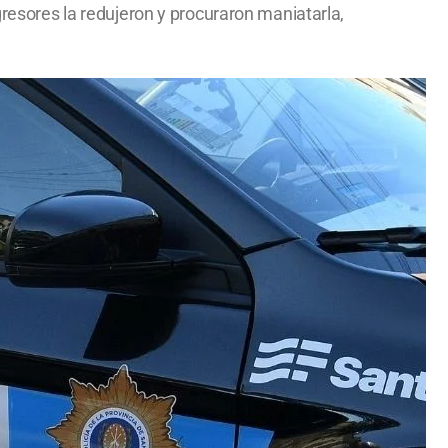
gresores la redujeron y procuraron maniatarla,