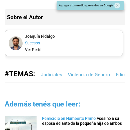
Agregar a tus medios preferidos en Google
Sobre el Autor
Joaquín Fidalgo
Sucesos
Ver Perfil
#TEMAS:
Judiciales
Violencia de Género
Edició
Además tenés que leer:
Femicidio en Humberto Primo
Asesinó a su
esposa delante de la pequeña hija de ambos