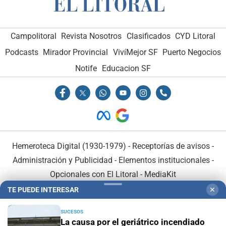
Campolitoral
Revista Nosotros
Clasificados
CYD Litoral
Podcasts
Mirador Provincial
VivíMejor SF
Puerto Negocios
Notife
Educacion SF
Hemeroteca Digital (1930-1979)
-
Receptorías de avisos
-
Administración y Publicidad
-
Elementos institucionales
-
Opcionales con El Litoral
-
MediaKit
TE PUEDE INTERESAR
✕
El Litoral es miembro de:
SUCESOS
La causa por el geriátrico incendiado