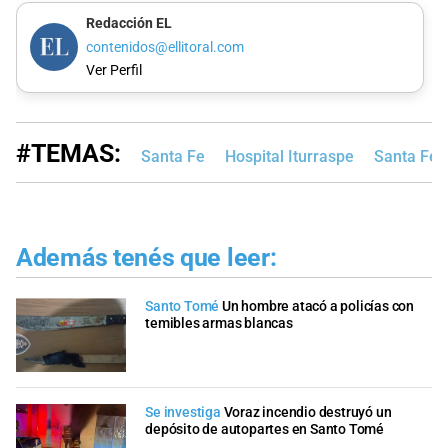
Redacción EL
contenidos@ellitoral.com
Ver Perfil
#TEMAS:
Santa Fe
Hospital Iturraspe
Santa Fe 
Además tenés que leer:
Santo Tomé
Un hombre atacó a policías con
temibles armas blancas
Se investiga
Voraz incendio destruyó un
depósito de autopartes en Santo Tomé