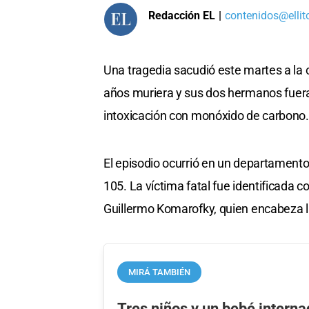
Redacción EL
|
contenidos@ellit
Una tragedia sacudió este martes a la
años muriera y sus dos hermanos fuera
intoxicación con monóxido de carbono.
El episodio ocurrió en un departamento 
105. La víctima fatal fue identificada
Guillermo Komarofky, quien encabeza l
MIRÁ TAMBIÉN
Tres niños y un bebé interna