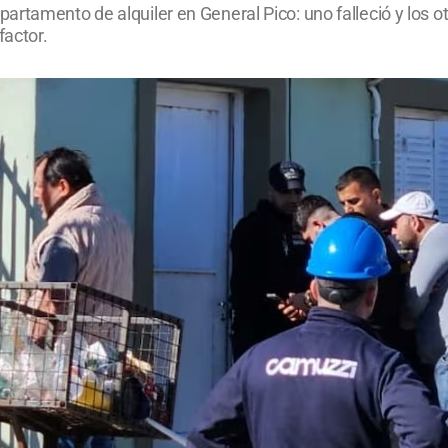
artamento de alquiler en General Pico: uno falleció y los
factor.