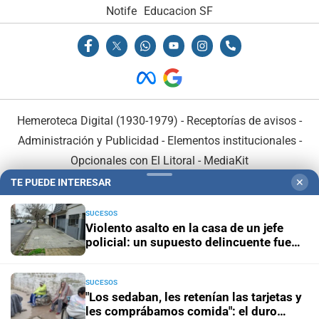
Notife
Educacion SF
Hemeroteca Digital (1930-1979)
-
Receptorías de avisos
-
Administración y Publicidad
-
Elementos institucionales
-
Opcionales con El Litoral
-
MediaKit
TE PUEDE INTERESAR
✕
El Litoral es miembro de:
SUCESOS
Violento asalto en la casa de un jefe
policial: un supuesto delincuente fue
herido de bala
SUCESOS
En Asociación con:
"Los sedaban, les retenían las tarjetas y
les comprábamos comida": el duro