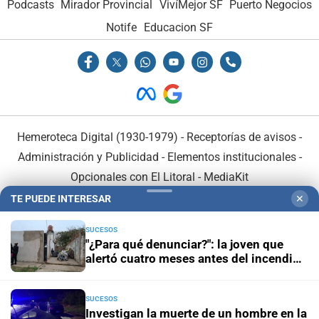
Podcasts
Mirador Provincial
VivíMejor SF
Puerto Negocios
Notife
Educacion SF
Hemeroteca Digital (1930-1979)
-
Receptorías de avisos
-
Administración y Publicidad
-
Elementos institucionales
-
Opcionales con El Litoral
-
MediaKit
TE PUEDE INTERESAR
✕
El Litoral es miembro de:
SUCESOS
"¿Para qué denunciar?": la joven que
alertó cuatro meses antes del incendio
reclama ser escuchada
SUCESOS
En Asociación con:
Investigan la muerte de un hombre en la