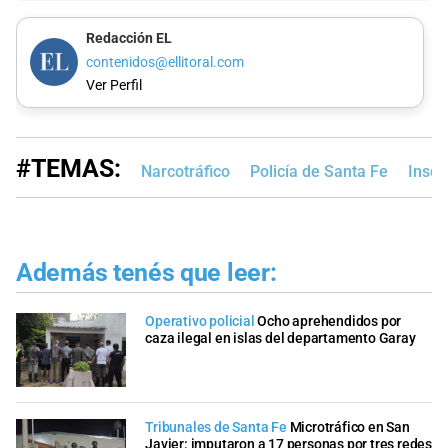
Redacción EL
contenidos@ellitoral.com
Ver Perfil
#TEMAS:
Narcotráfico
Policía de Santa Fe
Inseg
Además tenés que leer:
Operativo policial
Ocho aprehendidos por
caza ilegal en islas del departamento Garay
Tribunales de Santa Fe
Microtráfico en San
Javier: imputaron a 17 personas por tres redes