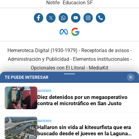
Notife
Educacion SF
Hemeroteca Digital (1930-1979)
-
Receptorías de avisos
-
Administración y Publicidad
-
Elementos institucionales
-
Opcionales con El Litoral
-
MediaKit
TE PUEDE INTERESAR
✕
El Litoral es miembro de:
SUCESOS
Diez detenidos por un megaoperativo
contra el microtráfico en San Justo
SUCESOS
En Asociación con:
Hallaron sin vida al kitesurfista que era
buscado desde el jueves en la Laguna