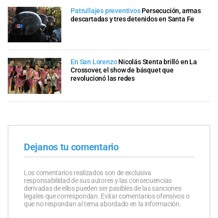
Patrullajes preventivos
Persecución, armas
descartadas y tres detenidos en Santa Fe
En San Lorenzo
Nicolás Stenta brilló en La
Crossover, el show de básquet que
revolucionó las redes
Dejanos tu comentario
Los comentarios realizados son de exclusiva
responsabilidad de sus autores y las consecuencias
derivadas de ellos pueden ser pasibles de las sanciones
legales que correspondan. Evitar comentarios ofensivos o
que no respondan al tema abordado en la información.