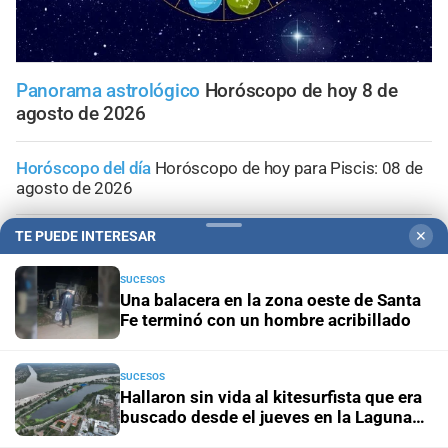
Panorama astrológico
Horóscopo de hoy 8 de
agosto de 2026
Horóscopo del día
Horóscopo de hoy para Piscis: 08 de
agosto de 2026
TE PUEDE INTERESAR
✕
Horóscopo del día
Horóscopo de hoy para Acuario: 08
de agosto de 2026
SUCESOS
Una balacera en la zona oeste de Santa
Horóscopo del día
Horóscopo de hoy para Capricornio:
Fe terminó con un hombre acribillado
08 de agosto de 2026
SUCESOS
Horóscopo del día
Horóscopo de hoy para Sagitario: 08
Hallaron sin vida al kitesurfista que era
de agosto de 2026
buscado desde el jueves en la Laguna
Setúbal