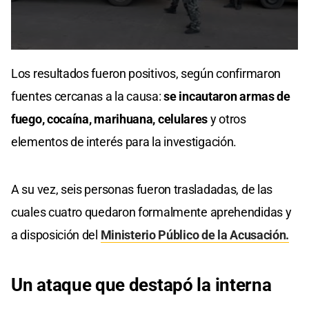
0
seconds
Los resultados fueron positivos, según confirmaron
of
9
fuentes cercanas a la causa:
se incautaron armas de
seconds
fuego, cocaína, marihuana, celulares
y otros
elementos de interés para la investigación.
A su vez, seis personas fueron trasladadas, de las
cuales cuatro quedaron formalmente aprehendidas y
a disposición del
Ministerio Público de la Acusación.
Un ataque que destapó la interna