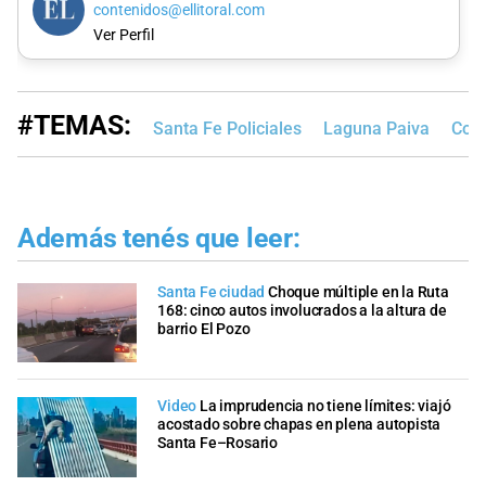
contenidos@ellitoral.com
Ver Perfil
#TEMAS:
Santa Fe Policiales
Laguna Paiva
Cola
Además tenés que leer:
Santa Fe ciudad
Choque múltiple en la Ruta
168: cinco autos involucrados a la altura de
barrio El Pozo
Video
La imprudencia no tiene límites: viajó
acostado sobre chapas en plena autopista
Santa Fe–Rosario