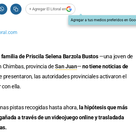
+ Agregar El Litoral en
Agregar a tus medios preferidos en Goo
oral.com
 familia de Priscila Selena Barzola Bustos
—una joven de
en Chimbas, provincia de
San Juan
—
no tiene noticias de
ue presentaron, las autoridades provinciales activaron el
 con ella.
unas pistas recogidas hasta ahora,
la hipótesis que más
gañada a través de un videojuego online y trasladada
as.