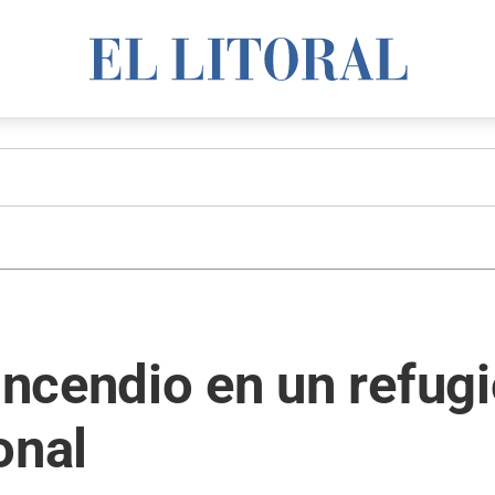
 incendio en un refug
onal