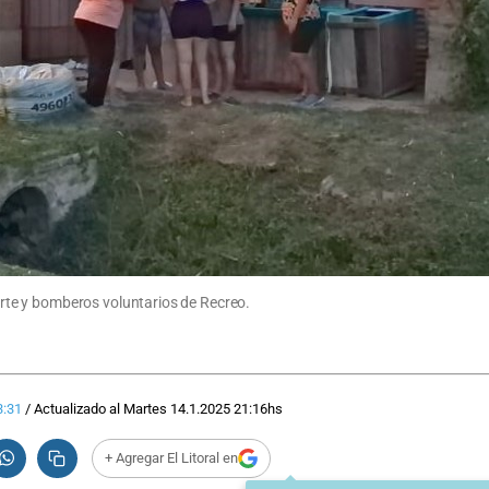
te y bomberos voluntarios de Recreo.
3:31
/
Actualizado al
Martes 14.1.2025
21:16
hs
+ Agregar El Litoral en