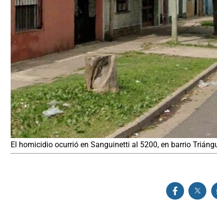
El homicidio ocurrió en Sanguinetti al 5200, en barrio Trián