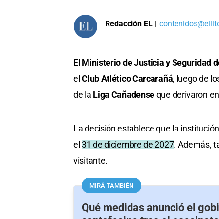
Redacción EL
|
contenidos@ellit
El
Ministerio de Justicia y Seguridad 
el
Club Atlético Carcarañá
, luego de l
de la
Liga Cañadense
que derivaron en 
La decisión establece que la institució
el
31 de diciembre de 2027
. Además, t
visitante.
MIRÁ TAMBIÉN
Qué medidas anunció el gob