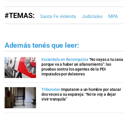
#TEMAS:
Santa Fe violenta
Judiciales
MPA
V
Además tenés que leer:
Escándalo en Reconquista
“No vayas a tu casa
porque va a haber un allanamiento”: las
pruebas contra los agentes de la PDI
imputados por delatores
Tribunales
Imputaron a un hombre por atacar
dos veces a su expareja: “No te voy a dejar
vivir tranquila”