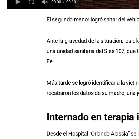
00:00
00:10
0
of
El segundo menor logró saltar del vehíc
10
seconds
Volume
0%
Ante la gravedad de la situación, los ef
una unidad sanitaria del Sies 107, que 
Fe.
Más tarde se logró identificar a la víc
recabaron los datos de su madre, una 
Internado en terapia 
Desde el Hospital “Orlando Alassia” se 