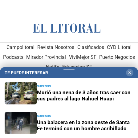
Campolitoral
Revista Nosotros
Clasificados
CYD Litoral
Podcasts
Mirador Provincial
VivíMejor SF
Puerto Negocios
Notife
Educacion SF
TE PUEDE INTERESAR
✕
SUCESOS
Murió una nena de 3 años tras caer con
sus padres al lago Nahuel Huapi
Hemeroteca Digital (1930-1979)
-
Receptorías de avisos
-
SUCESOS
Una balacera en la zona oeste de Santa
Administración y Publicidad
-
Elementos institucionales
-
Fe terminó con un hombre acribillado
Opcionales con El Litoral
-
MediaKit