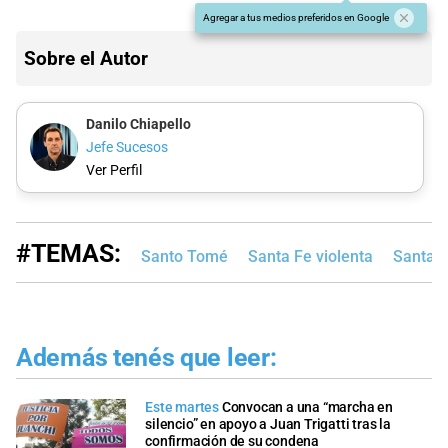
Agregar a tus medios preferidos en Google
Sobre el Autor
Danilo Chiapello
Jefe Sucesos
Ver Perfil
#TEMAS:
Santo Tomé
Santa Fe violenta
Santa F
Además tenés que leer:
Este martes
Convocan a una “marcha en
silencio” en apoyo a Juan Trigatti tras la
confirmación de su condena