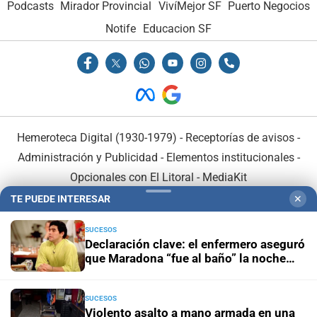
Podcasts
Mirador Provincial
VivíMejor SF
Puerto Negocios
Notife
Educacion SF
Hemeroteca Digital (1930-1979)
-
Receptorías de avisos
-
Administración y Publicidad
-
Elementos institucionales
-
Opcionales con El Litoral
-
MediaKit
TE PUEDE INTERESAR
✕
El Litoral es miembro de:
SUCESOS
Declaración clave: el enfermero aseguró
que Maradona “fue al baño” la noche
anterior a su muerte
SUCESOS
En Asociación con:
Violento asalto a mano armada en una