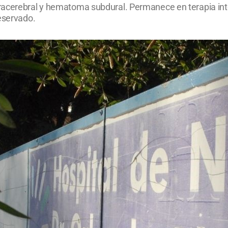
racerebral y hematoma subdural. Permanece en terapia inte
eservado.