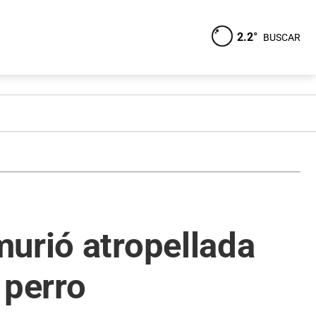
2.2°
BUSCAR
murió atropellada
 perro