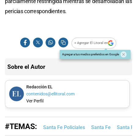
parcialmente restringida mientras se desarrollaban las
pericias correspondientes.
+ Agregar El Litoral en
Agregar a tus medios preferidos en Google
Sobre el Autor
Redacción EL
contenidos@ellitoral.com
Ver Perfil
#TEMAS:
Santa Fe Policiales
Santa Fe
Santa Fe