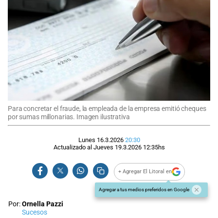
Para concretar el fraude, la empleada de la empresa emitió cheques
por sumas millonarias. Imagen ilustrativa
Lunes 16.3.2026
20:30
Actualizado al
Jueves 19.3.2026
12:35
hs
+ Agregar El Litoral en
Agregar a tus medios preferidos en Google
Por:
Ornella Pazzi
Sucesos