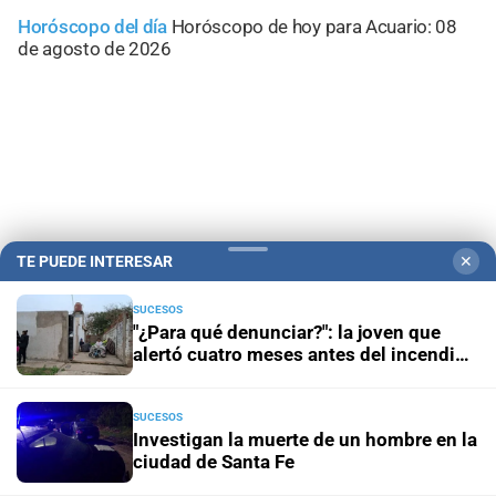
Horóscopo del día
Horóscopo de hoy para Acuario: 08
de agosto de 2026
TE PUEDE INTERESAR
✕
SUCESOS
"¿Para qué denunciar?": la joven que
alertó cuatro meses antes del incendio
Campolitoral
Revista Nosotros
Clasificados
CYD Litoral
reclama ser escuchada
Podcasts
Mirador Provincial
VivíMejor SF
Puerto Negocios
SUCESOS
Investigan la muerte de un hombre en la
Notife
Educacion SF
ciudad de Santa Fe