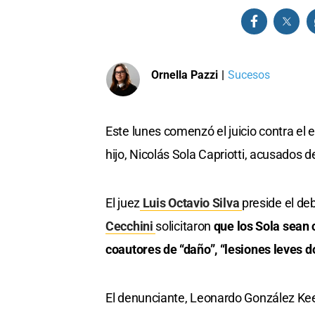
Ornella Pazzi
|
Sucesos
Este lunes comenzó el juicio contra el 
hijo, Nicolás Sola Capriotti, acusados
El juez
Luis Octavio Silva
preside el deb
Cecchini
solicitaron
que los Sola sean 
coautores de “daño”, “lesiones leves 
El denunciante, Leonardo González Kee