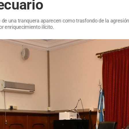
ecuario
e de una tranquera aparecen como trasfondo de la agresión
r enriquecimiento ilícito.