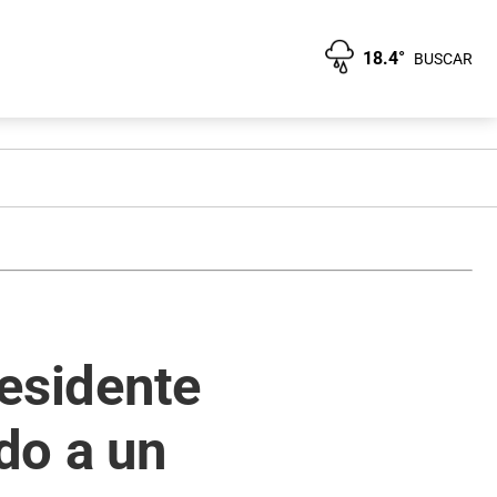
18.4°
BUSCAR
residente
do a un