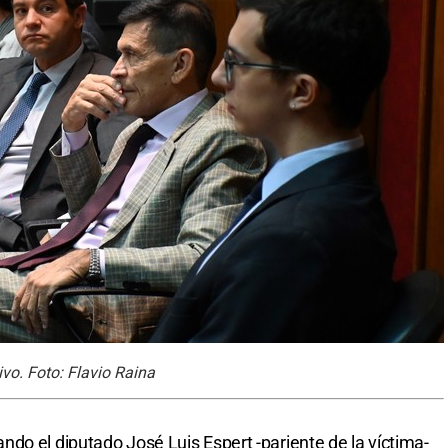
vo. Foto: Flavio Raina
do el diputado José Luis Espert -pariente de la víctima-