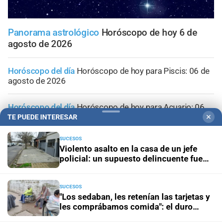
Panorama astrológico
Horóscopo de hoy 6 de
agosto de 2026
Horóscopo del día
Horóscopo de hoy para Piscis: 06 de
agosto de 2026
Horóscopo del día
Horóscopo de hoy para Acuario: 06
de agosto de 2026
TE PUEDE INTERESAR
✕
SUCESOS
Horóscopo del día
Horóscopo de hoy para Capricornio:
Violento asalto en la casa de un jefe
06 de agosto de 2026
policial: un supuesto delincuente fue
herido de bala
Horóscopo del día
Horóscopo de hoy para Sagitario: 06
SUCESOS
de agosto de 2026
"Los sedaban, les retenían las tarjetas y
les comprábamos comida": el duro
testimonio de un extrabajador del