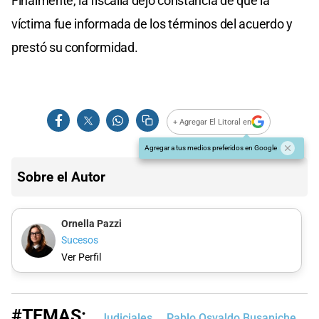
Finalmente, la fiscalía dejó constancia de que la
víctima fue informada de los términos del acuerdo y
prestó su conformidad.
+ Agregar El Litoral en
Agregar a tus medios preferidos en Google
Sobre el Autor
Ornella Pazzi
Sucesos
Ver Perfil
#TEMAS:
Judiciales
Pablo Osvaldo Busaniche
S