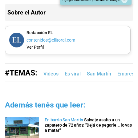
Sobre el Autor
Redacción EL
contenidos@ellitoral.com
Ver Perfil
#TEMAS:
Videos
Es viral
San Martín
Empresa P
Además tenés que leer:
En barrio San Martín
Salvaje asalto a un
zapatero de 72 años: "Dejá de pegarle... lo vas
a matar"