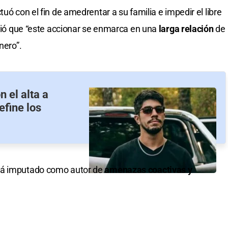
uó con el fin de amedrentar a su familia e impedir el libre
adió que “este accionar se enmarca en una
larga relación
de
nero”.
 el alta a
efine los
tá imputado como autor de
amenazas coactivas y