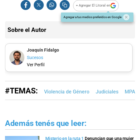
+ Agregar El Litoral en
Agregar a tus medios preferidos en Google
Sobre el Autor
Joaquín Fidalgo
Sucesos
Ver Perfil
#TEMAS:
Violencia de Género
Judiciales
MPA
Además tenés que leer:
Misterio en la ruta 1
Denuncian que una mujer