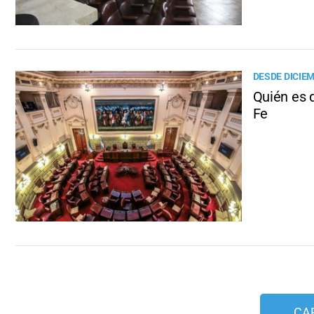
DESDE DICIE
Quién es 
Fe
CA