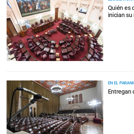
Quién es 
inician s
EN EL PARAN
Entregan 