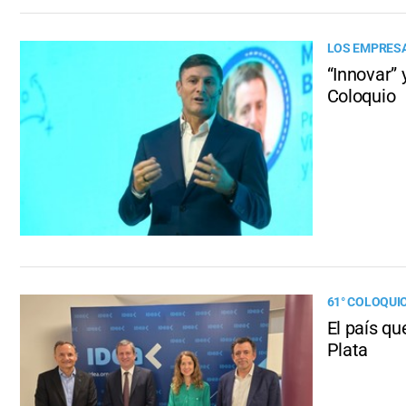
LOS EMPRESA
“Innovar” 
Coloquio
61° COLOQUIO
El país q
Plata