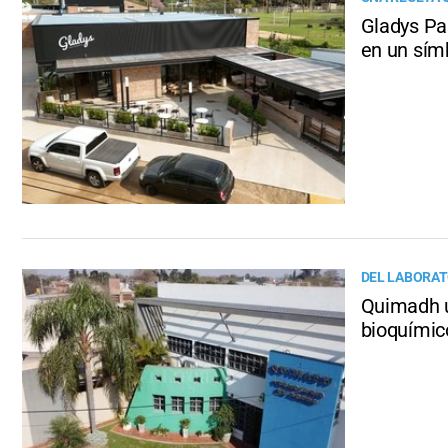
Gladys Pa
en un sím
DEL LABORAT
Quimadh u
bioquímic