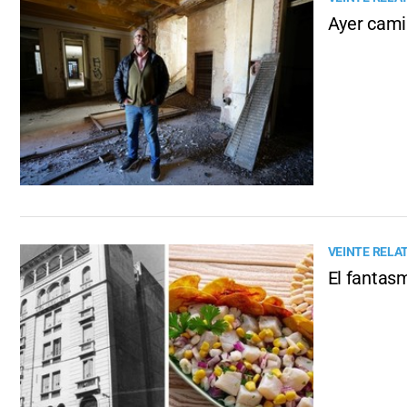
Ayer camin
VEINTE RELA
El fantas