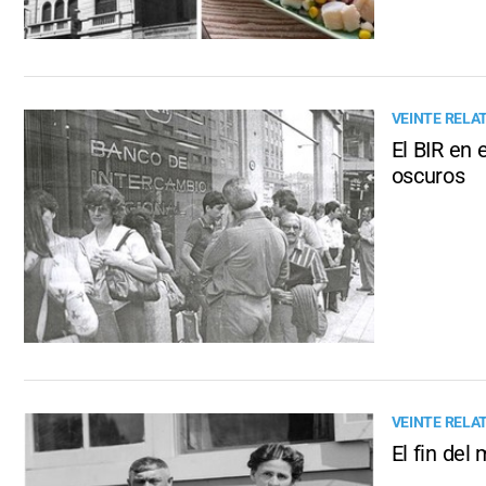
VEINTE RELA
El BIR en 
oscuros
VEINTE RELA
El fin del