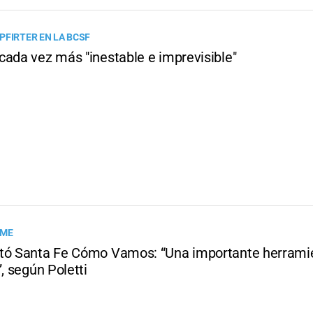
PFIRTER EN LA BCSF
cada vez más "inestable e imprevisible"
RME
tó Santa Fe Cómo Vamos: “Una importante herrami
”, según Poletti